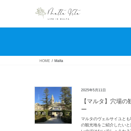
コ
ナ
ン
ビ
テ
ゲ
ン
ー
ツ
シ
へ
ョ
ス
ン
キ
に
ッ
移
HOME
Malta
プ
動
2025年5月11日
【マルタ】穴場の観光地
ー
マルタのヴェルサイユとも
の観光地をご紹介したいと
いのではないでしょうか？言わず