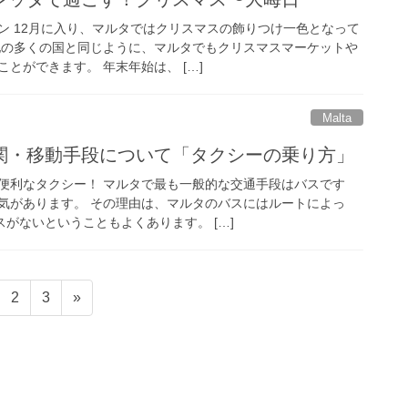
ン 12月に入り、マルタではクリスマスの飾りつけ一色となって
他の多くの国と同じように、マルタでもクリスマスマーケットや
とができます。 年末年始は、 […]
Malta
関・移動手段について「タクシーの乗り方」
便利なタクシー！ マルタで最も一般的な交通手段はバスです
気があります。 その理由は、マルタのバスにはルートによっ
スがないということもよくあります。 […]
固
固
2
3
»
定
定
ペ
ペ
ー
ー
ジ
ジ