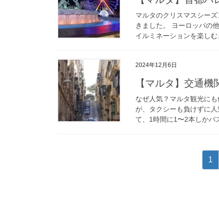
マルタのクリスマスシーズ
きました。 ヨーロッパの
イルミネーションを楽しむこ
2024年12月6日
【マルタ】交通機
なぜ人気？マルタ観光にも
が、タクシーも負けずに人
て、1時間に1〜2本しかバ
投
固
1
稿
定
ペ
の
ー
ペ
ジ